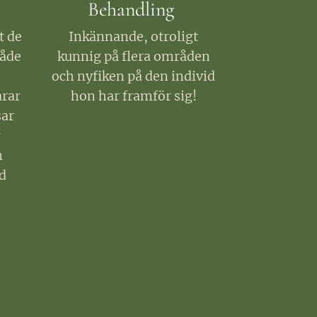
Behandling
t de
Inkännande, otroligt
både
kunnig på flera områden
och nyfiken på den individ
arar
hon har framför sig!
sar
r
n
d