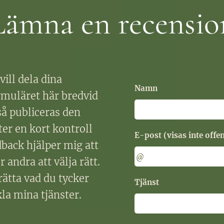
Lämna en recensio
vill dela dina
Namn
rmuläret här bredvid
 så publiceras den
er en kort kontroll
E-post (visas inte offen
dback hjälper mig att
r andra att välja rätt.
erätta vad du tycker
Tjänst
kla mina tjänster.