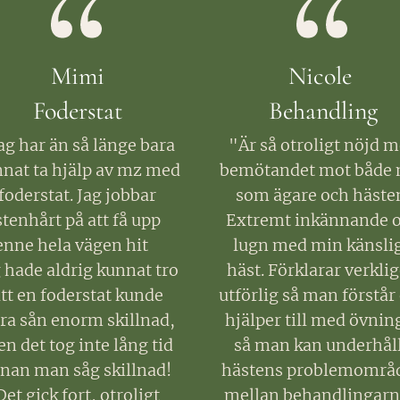
Mimi
Nicole
Foderstat
Behandling
ag har än så länge bara
"Är så otroligt nöjd 
nat ta hjälp av mz med
bemötandet mot både 
foderstat. Jag jobbar
som ägare och häste
stenhårt på att få upp
Extremt inkännande 
nne hela vägen hit 🙌🏻
lugn med min känsli
 hade aldrig kunnat tro
häst. Förklarar verkli
tt en foderstat kunde
utförlig så man förstår
ra sån enorm skillnad,
hjälper till med övnin
n det tog inte lång tid
så man kan underhål
nan man såg skillnad!
hästens problemområ
Det gick fort, otroligt
mellan behandlingarn