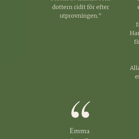
dottern ridit för efter
utprovningen."
f
Har
f
All
e
Emma