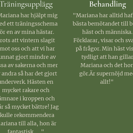
Träningsupplägg
Behandling
ariana har hjälpt mig
"Mariana har alltid haf
d ett träningsschema
bästa bemötandet till 
för en av mina hästar.
häst och människa.
rots att vintern slagit
Förklarar, visar och sv
mot oss och att vi har
på frågor. Min häst vi
unnat gjort mindre av
tydligt att han gilla
ssa av sakerna och mer
Mariana och det ho
 andra så har det gjort
gör.Är supernöjd me
underverk. Hästen en
allt!"
mycket rakare och
ämnare i kroppen och
r så mycket bättre! Jag
skulle rekommendera
riana till alla, hon är
fantastisk ❤️"