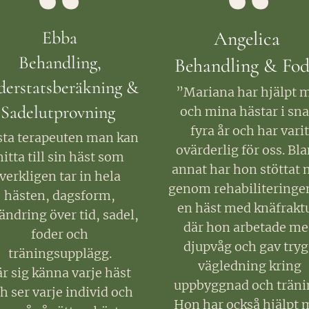
Ebba
Angelica
Behandling,
Behandling & Fod
derstatsberäkning &
”Mariana har hjälpt 
Sadelutprovning
och mina hästar i sna
fyra år och har varit
sta terapeuten man kan
ovärderlig för oss. Bl
hitta till sin häst som
annat har hon stöttat 
verkligen tar in hela
genom rehabiliteringe
hästen, dagsform,
en häst med knäfrakt
ändring över tid, sadel,
där hon arbetade me
foder och
djupvåg och gav try
träningsupplägg.
vägledning kring
är sig känna varje häst
uppbyggnad och träni
h ser varje individ och
Hon har också hjälpt 