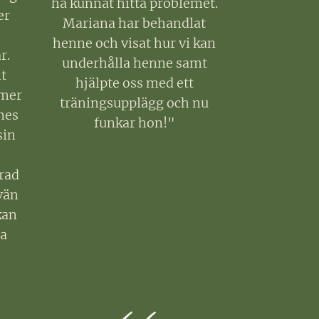
ha kunnat hitta problemet.
er
Mariana har behandlat
henne och visat hur vi kan
r.
underhålla henne samt
t
hjälpte oss med ett
 mer
träningsupplägg och nu
nnes
funkar hon!"
sin
rad
vän
kan
a