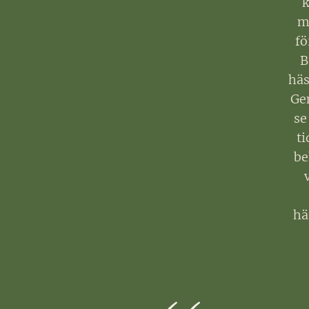
k
m
fö
B
häs
Gen
se
ti
be
hä