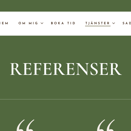
HEM
OM MIG
BOKA TID
TJÄNSTER
SA
REFERENSER