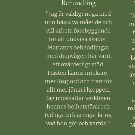
Behandling
"Jag är väldigt noga med
"M
min hästs välmående och
me
vill arbeta förebyggande
för att undvika skador.
T
Marianas behandlingar
e
med djupvågen har varit
k
ett ovärderligt stöd.
vi
Hästen känns mjukare,
av
mer lösgjord och framför
allt mer jämn i kroppen.
Jag uppskattar verkligen
j
hennes helhetstänk och
må
tydliga förklaringar kring
vad hon gör och varför."
Ma