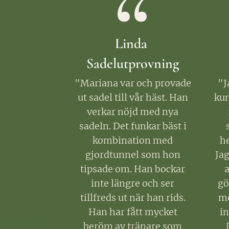
Linda
Sadelutprovning
"Mariana var och provade
"J
ut sadel till vår häst. Han
kun
verkar nöjd med nya
sadeln. Det funkar bäst i
kombination med
he
gjordtunnel som hon
Jag
tipsade om. Han bockar
a
inte längre och ser
gö
tillfreds ut när han rids.
me
Han har fått mycket
in
beröm av tränare som