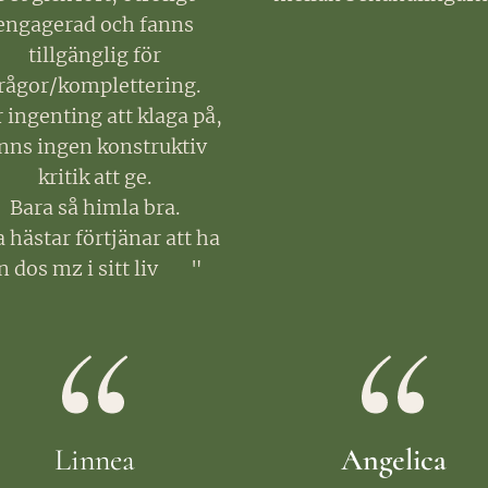
engagerad och fanns
tillgänglig för
rågor/komplettering.
 ingenting att klaga på,
inns ingen konstruktiv
kritik att ge.
Bara så himla bra.
a hästar förtjänar att ha
n dos mz i sitt liv 🙌🏻 "
Linnea
Angelica