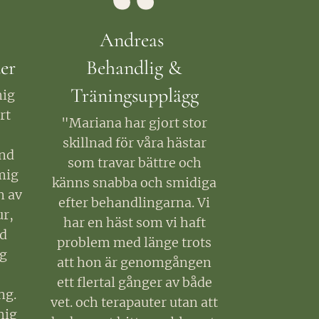
Andreas
er
Behandlig &
Träningsupplägg
mig
rt
"Mariana har gjort stor
skillnad för våra hästar
and
som travar bättre och
mig
känns snabba och smidiga
n av
efter behandlingarna. Vi
ur,
har en häst som vi haft
d
problem med länge trots
gg
att hon är genomgången
ett flertal gånger av både
ng.
vet. och terapauter utan att
mig