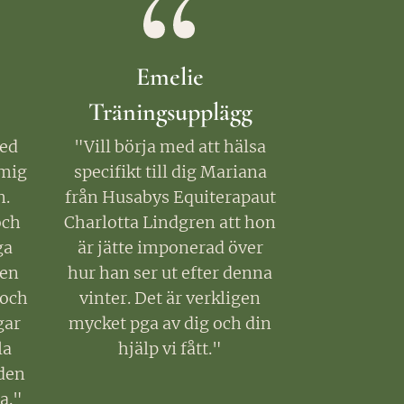
Emelie
Träningsupplägg
med
"Vill börja med att hälsa
mig
specifikt till dig Mariana
n.
från Husabys Equiterapaut
och
Charlotta Lindgren att hon
ga
är jätte imponerad över
gen
hur han ser ut efter denna
 och
vinter. Det är verkligen
gar
mycket pga av dig och din
la
hjälp vi fått."
den
a."