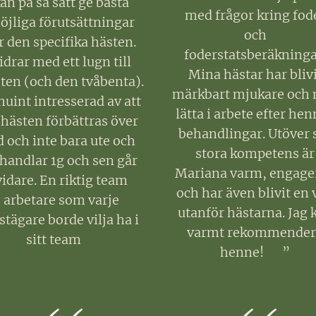
an på så sätt ge bästa
med frågor kring fod
öjliga förutsättningar
och
r den specifika hästen.
foderstatsberäkninga
idrar med ett lugn till
Mina hästar har blivi
ten (och den tvåbenta).
märkbart mjukare och
uint intresserad av att
lätta i arbete efter he
 hästen förbättras över
behandlingar. Utöver 
d och inte bara ute och
stora kompetens är
handlar 1g och sen går
Mariana varm, engage
vidare. En riktig team
och har även blivit en 
arbetare som varje
utanför hästarna. Jag 
stägare borde vilja ha i
varmt rekommender
sitt team💪🏼
henne! ❤️”