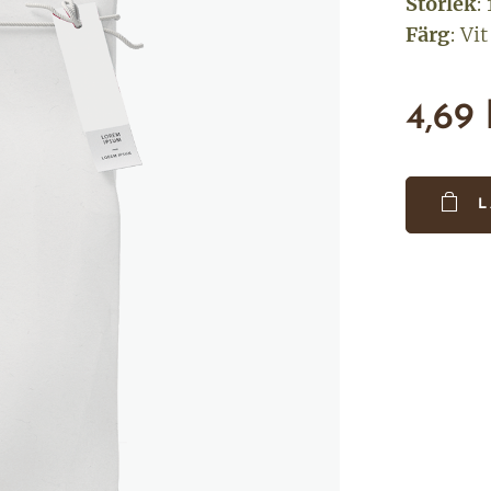
Storlek
:
Färg
: Vit
4,69
L