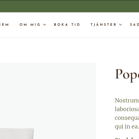
HEM
OM MIG
BOKA TID
TJÄNSTER
SA
Pop
Nostrum 
laborios
consequa
qui in ea